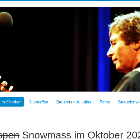
 im Oktober
Clubtreffen
Die ersten 30 Jahre
Fotos
Streuobstwi
spen
Snowmass im Oktober 20