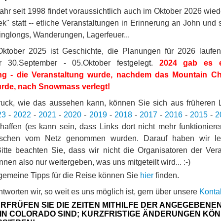
ahr seit 1998 findet voraussichtlich auch im Oktober 2026 wied
" statt -- etliche Veranstaltungen in Erinnerung an John und 
inglongs, Wanderungen, Lagerfeuer...
ktober 2025 ist Geschichte, die Planungen für 2026 laufen
 30.September - 05.Oktober festgelegt.
2024 gab es e
ng - die Veranstaltung wurde, nachdem das Mountain Ch
urde, nach Snowmass verlegt!
uck, wie das aussehen kann, können Sie sich aus früheren L
23
-
2022
-
2021
-
2020
-
2019
-
2018
-
2017
-
2016
-
2015
-
2
chaffen (es kann sein, dass Links dort nicht mehr funktionier
ischen vom Netz genommen wurden. Darauf haben wir le
 Bitte beachten Sie, dass wir nicht die Organisatoren der Ver
nnen also nur weitergeben, was uns mitgeteilt wird... :-)
lgemeine Tipps für die Reise können Sie
hier
finden.
tworten wir, so weit es uns möglich ist, gern über unsere
Kontak
RFRÜFEN SIE DIE ZEITEN MITHILFE DER ANGEGEBENEN
 IN COLORADO SIND; KURZFRISTIGE ÄNDERUNGEN KÖ