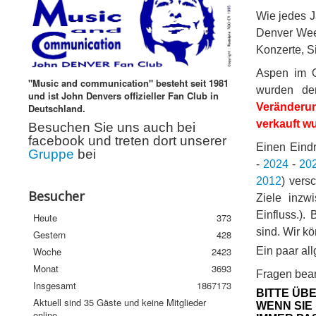
Wie jedes J
Denver Week
Konzerte, S
Aspen im O
"Music and communication" besteht seit 1981
wurden der
und ist John Denvers offizieller Fan Club in
Veränderu
Deutschland.
verkauft w
Besuchen Sie uns auch bei
facebook und treten dort unserer
Einen Eindr
Gruppe
bei
-
2024
-
20
2012
) vers
Besucher
Ziele inzw
Einfluss.).
Heute
373
sind. Wir kö
Gestern
428
Woche
2423
Ein paar al
Monat
3693
Fragen bean
Insgesamt
1867173
BITTE ÜBE
Aktuell sind 35 Gäste und keine Mitglieder
WENN SIE
online