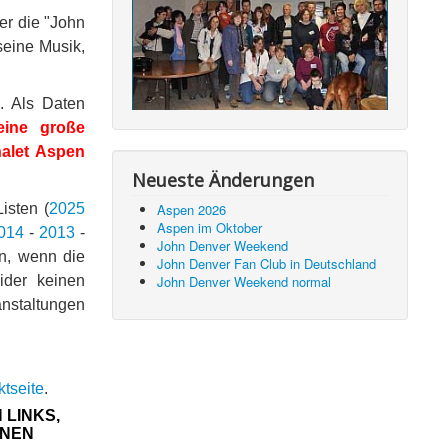
er die "John
seine Musik,
. Als Daten
ine große
alet Aspen
Neueste Änderungen
Aspen 2026
isten (
2025
Aspen im Oktober
014
-
2013
-
John Denver Weekend
en, wenn die
John Denver Fan Club in Deutschland
John Denver Weekend normal
ider keinen
anstaltungen
tseite
.
 LINKS,
NNEN