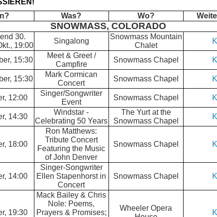
SSIEREN!
n?
Was?
Wo?
Weite
SNOWMASS, COLORADO
end 30.
Snowmass Mountain
Singalong
K
Okt., 19:00
Chalet
Meet & Greet /
ber, 15:30
Snowmass Chapel
K
Campfire
Mark Cormican
ber, 15:30
Snowmass Chapel
K
Concert
Singer/Songwriter
er, 12:00
Snowmass Chapel
K
Event
Windstar -
The Yurt at the
er, 14:30
K
Celebrating 50 Years
Snowmass Chapel
Ron Matthews:
Tribute Concert
er, 18:00
Snowmass Chapel
K
Featuring the Music
of John Denver
Singer-Songwriter
er, 14:00
Ellen Stapenhorst in
Snowmass Chapel
K
Concert
Mack Bailey & Chris
Nole: Poems,
Wheeler Opera
er, 19:30
Prayers & Promises;
K
House