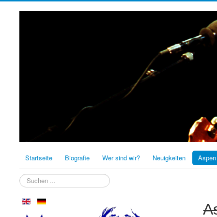
Startseite
Biografie
Wer sind wir?
Neuigkeiten
Aspen
Suchen
...
A