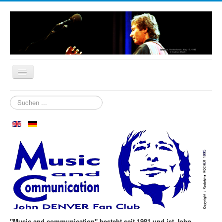
Startseite
Suchen
...
Biografie
Wer sind wir?
Neuigkeiten
Aspen im Oktober
Clubtreffen
Die ersten 30 Jahre
Fotos
"Music and communication" besteht seit 1981 und ist John