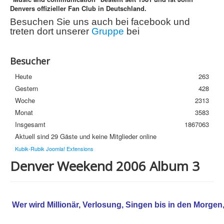
Denvers offizieller Fan Club in Deutschland.
Streuobstwiese
Besuchen Sie uns auch bei facebook und
Newsletter
treten dort unserer
Gruppe
bei
Häufige Fragen
Besucher
Datenschutzerklärung
Heute
263
Gestern
428
Woche
2313
Monat
3583
Insgesamt
1867063
Aktuell sind 29 Gäste und keine Mitglieder online
Kubik-Rubik Joomla! Extensions
Denver Weekend 2006 Album 3
Wer wird Millionär, Verlosung,
Singen bis in den Morgen